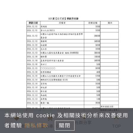
本網站使用 cookie 及相關技術分析來改善使用
社群分享
者體驗
隱私條款
關閉
我要捐款
愛心車
0
TOP